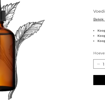
Voed
Bekijk
Koop
Koop
Koop
Hoevee