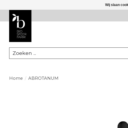
Wij slaan coo
Zoeken
Home
/
ABROTANUM
Product image slideshow Items