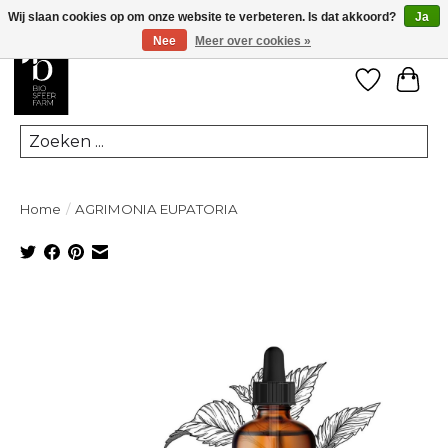
Wij slaan cookies op om onze website te verbeteren. Is dat akkoord?
Ja
Nee
Meer over cookies »
Verlanglij
Win
Zoeken
Home
/
AGRIMONIA EUPATORIA
Product image slideshow Items