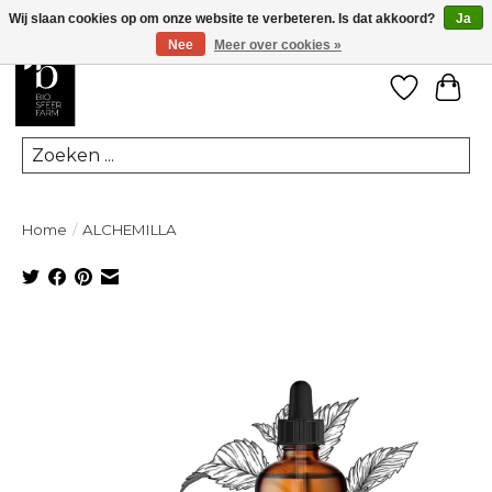
Wij slaan cookies op om onze website te verbeteren. Is dat akkoord?
Ja
Nee
Meer over cookies »
Verlanglij
Win
Zoeken
Home
/
ALCHEMILLA
Product image slideshow Items