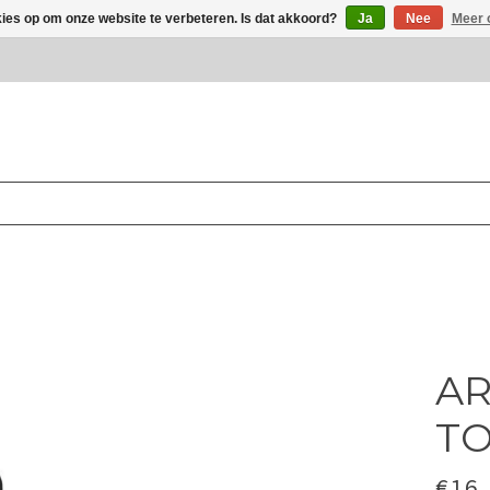
kies op om onze website te verbeteren. Is dat akkoord?
Ja
Nee
Meer 
AR
T
€16