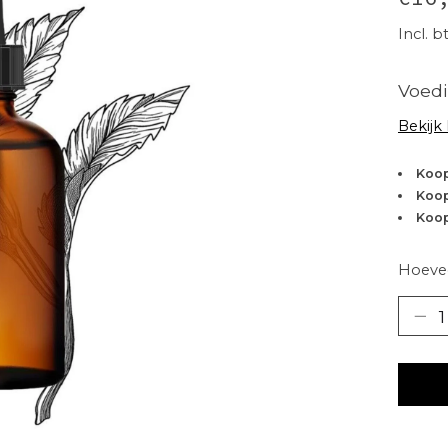
Incl. b
Voed
Bekijk
Koop
Koop
Koop
Hoevee