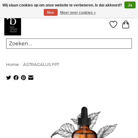
Wij slaan cookies op om onze website te verbeteren. Is dat akkoord?
Ja
Nee
Meer over cookies »
Verlanglij
Win
Zoeken
Home
/
ASTRAGALUS FPT
Product image slideshow Items