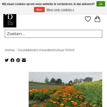
Wij slaan cookies op om onze website te verbeteren. Is dat akkoord?
Ja
Nee
Meer over cookies »
Verlanglij
Win
Zoeken
Home
/
Goudsbloem moedertinctuur 100ml
Product image slideshow Items