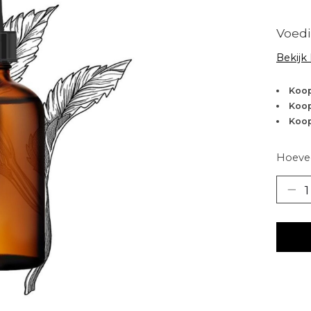
Voed
Bekijk
Koop
Koop
Koop
Hoevee