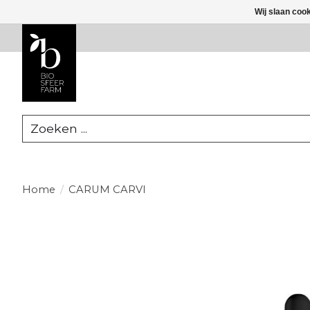
Wij slaan coo
Zoeken
Home
/
CARUM CARVI
Product image slideshow Items