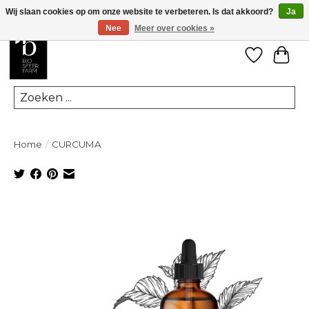
Wij slaan cookies op om onze website te verbeteren. Is dat akkoord?
Ja
Nee
Meer over cookies »
Verlanglij
Win
Zoeken
Home
/
CURCUMA
Product image slideshow Items