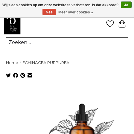
Wij slaan cookies op om onze website te verbeteren. Is dat akkoord?
Ja
Nee
Meer over cookies »
Verlanglij
Win
Zoeken
Home
/
ECHINACEA PURPUREA
Product image slideshow Items