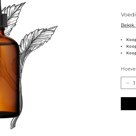
Voed
Bekijk
Koop
Koop
Koop
Hoevee