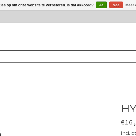
kies op om onze website te verbeteren. Is dat akkoord?
Ja
Nee
Meer 
H
€16
Incl. b