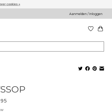
over cookies »
Aanmelden / Inloggen
YSSOP
,95
tw