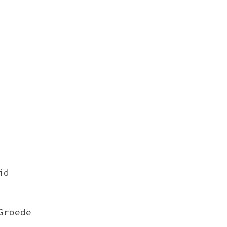
id
Groede