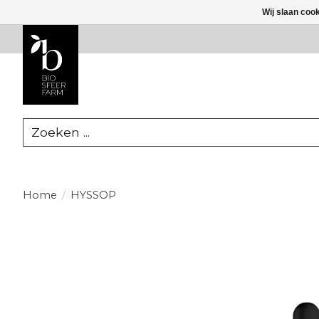
Wij slaan coo
Zoeken
Home
/
HYSSOP
Product image slideshow Items