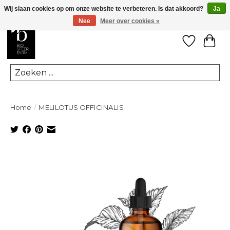
Wij slaan cookies op om onze website te verbeteren. Is dat akkoord?
Ja
Nee
Meer over cookies »
Verlanglij
Win
Zoeken
Home
/
MELILOTUS OFFICINALIS
Product image slideshow Items