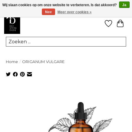
Wij slaan cookies op om onze website te verbeteren. Is dat akkoord?
Ja
Nee
Meer over cookies »
Verlanglij
Win
Zoeken
Home
/
ORIGANUM VULGARE
Product image slideshow Items