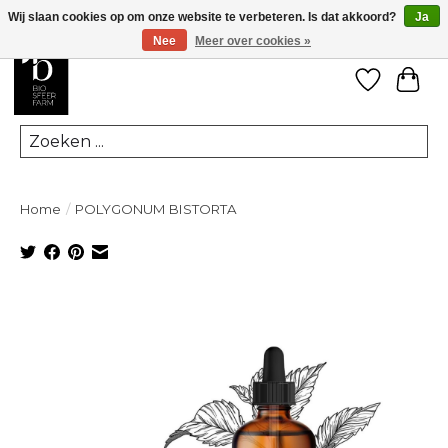
Wij slaan cookies op om onze website te verbeteren. Is dat akkoord?
Ja
Nee
Meer over cookies »
Verlanglij
Win
Zoeken
Home
/
POLYGONUM BISTORTA
Product image slideshow Items