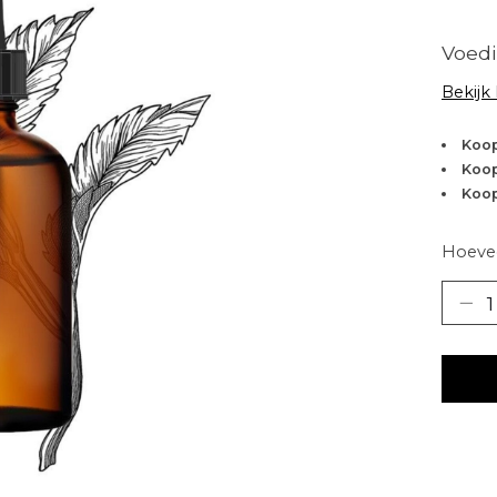
Voed
Bekijk
Koop
Koop
Koop
Hoevee