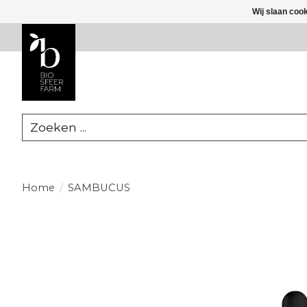
Wij slaan coo
Zoeken
Home
/
SAMBUCUS
Product image slideshow Items