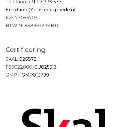
Telefoon:
+31 117 376 337
Email:
info@biosfeer-groede.nl
Kvk 72056703
BTW NL858967236.B.01
Certificering
SKAL:
026872
FSSC22000:
CU825513
GMP+:
GMP013799