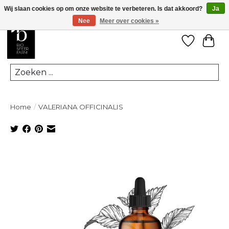
Wij slaan cookies op om onze website te verbeteren. Is dat akkoord?
Ja
Nee
Meer over cookies »
Verlanglij
Win
Zoeken
Home
/
VALERIANA OFFICINALIS
Product image slideshow Items