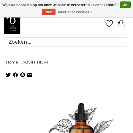
Wij slaan cookies op om onze website te verbeteren. Is dat akkoord?
Ja
Nee
Meer over cookies »
Verlanglij
Win
Zoeken
Home
/
ABSINTHIUM
Product image slideshow Items