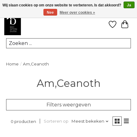
Wij slaan cookies op om onze website te verbeteren. Is dat akkoord?
Ja
Nee
Meer over cookies »
Verlanglij
Win
Zoeken
Home
/
Am,Ceanoth
Am,Ceanoth
Filters weergeven
Sorteren op
Meest bekeken
0 producten