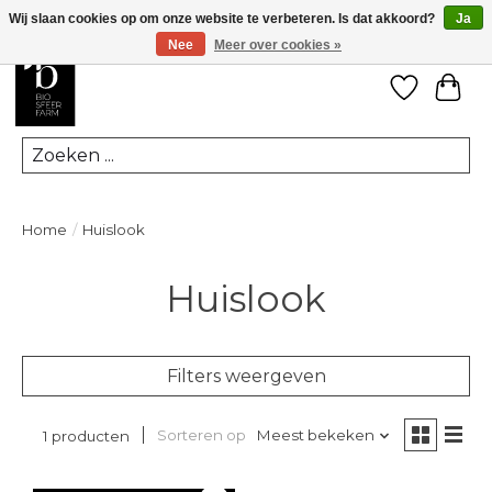
Wij slaan cookies op om onze website te verbeteren. Is dat akkoord?
Ja
Nee
Meer over cookies »
Verlanglij
Win
Zoeken
Home
/
Huislook
Huislook
Filters weergeven
Sorteren op
Meest bekeken
1 producten