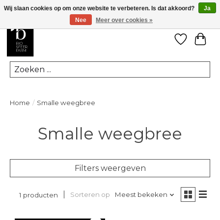
Wij slaan cookies op om onze website te verbeteren. Is dat akkoord?
Ja
Nee
Meer over cookies »
Verlanglij
Win
Zoeken
Home
/
Smalle weegbree
Smalle weegbree
Filters weergeven
Sorteren op
Meest bekeken
1 producten