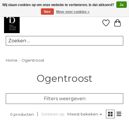
Wij slaan cookies op om onze website te verbeteren. Is dat akkoord?
Ja
Nee
Meer over cookies »
Verlanglij
Win
Zoeken
Home
/
Ogentroost
Ogentroost
Filters weergeven
Sorteren op
Meest bekeken
0 producten