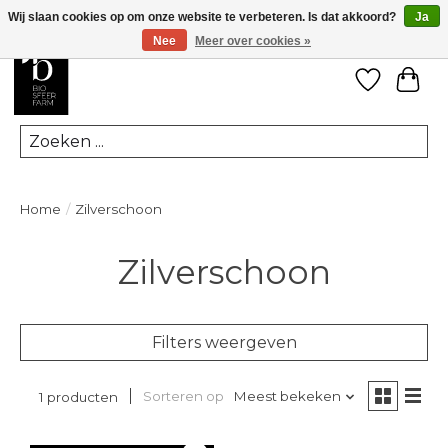
Wij slaan cookies op om onze website te verbeteren. Is dat akkoord?
Ja
Nee
Meer over cookies »
Verlanglij
Win
Zoeken
Home
/
Zilverschoon
Zilverschoon
Filters weergeven
Sorteren op
Meest bekeken
1 producten