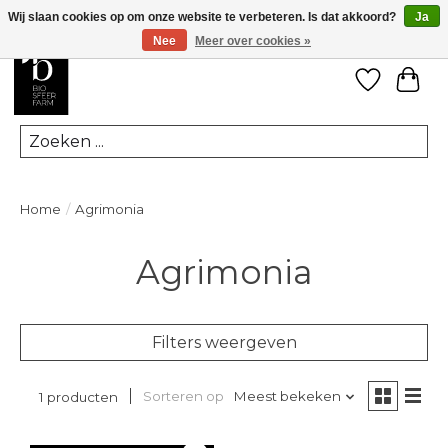
Wij slaan cookies op om onze website te verbeteren. Is dat akkoord?
Ja
Nee
Meer over cookies »
Verlanglij
Win
Zoeken
Home
/
Agrimonia
Agrimonia
Filters weergeven
Sorteren op
Meest bekeken
1 producten