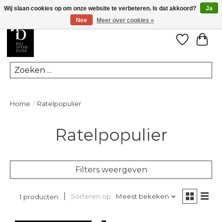
Wij slaan cookies op om onze website te verbeteren. Is dat akkoord?
Ja
Nee
Meer over cookies »
Verlanglij
Win
Zoeken
Home
/
Ratelpopulier
Ratelpopulier
Filters weergeven
Sorteren op
Meest bekeken
1 producten