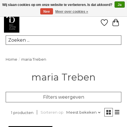
Wij slaan cookies op om onze website te verbeteren. Is dat akkoord?
Ja
Nee
Meer over cookies »
Verlanglij
Win
Zoeken
Home
/
maria Treben
maria Treben
Filters weergeven
Sorteren op
Meest bekeken
1 producten