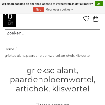
Wij slaan cookies op om onze website te verbeteren. Is dat akkoord?
Ja
Nee
Meer over cookies »
Verlanglij
Win
Zoeken
Home
/
griekse alant, paardenbloemwortel, artichok, kliswortel
griekse alant,
paardenbloemwortel,
artichok, kliswortel