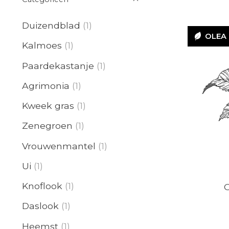
Duizendblad
(1)
OLEA
Kalmoes
(1)
Paardekastanje
(1)
Agrimonia
(1)
OLE
Kweek gras
(1)
Zenegroen
(1)
Vrouwenmantel
(1)
Ui
(1)
Knoflook
(1)
O
Daslook
(1)
Heemst
(1)