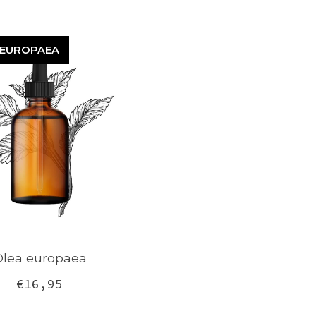
 EUROPAEA
A EUROPAEA
lea europaea
€16,95