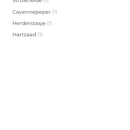
Struikheide
(1)
Cayennepeper
(1)
Herderstasje
(1)
Hartzaad
(1)
Papaya(mel
(1)
Karwij
(1)
Cascara
(1)
Senna
(1)
Tamme kastanje
(1)
Blue Cohosh
(1)
Am,Ceanoth
(1)
Libanon ceder
(1)