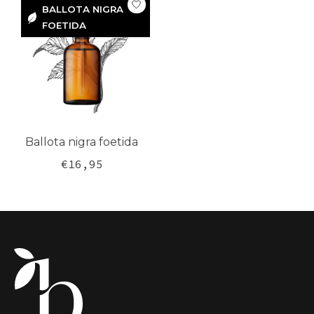
BALLOTA NIGRA
BALLOTA
FOETIDA
NIGRA
FOETIDA
Ballota nigra foetida
€16,95