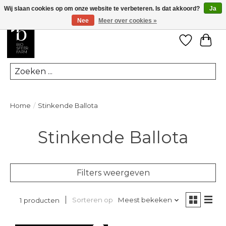
Wij slaan cookies op om onze website te verbeteren. Is dat akkoord?
Ja
Nee
Meer over cookies »
Verlanglij
Win
Zoeken
Home
/
Stinkende Ballota
Stinkende Ballota
Filters weergeven
Sorteren op
Meest bekeken
1 producten