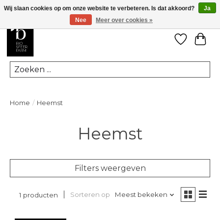
Wij slaan cookies op om onze website te verbeteren. Is dat akkoord?
Ja
Nee
Meer over cookies »
Verlanglij
Win
Zoeken
Home
/
Heemst
Heemst
Filters weergeven
Sorteren op
Meest bekeken
1 producten