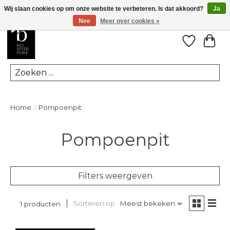
Wij slaan cookies op om onze website te verbeteren. Is dat akkoord?
Ja
Nee
Meer over cookies »
Verlanglij
Win
Zoeken
Home
/
Pompoenpit
Pompoenpit
Filters weergeven
Sorteren op
Meest bekeken
1 producten