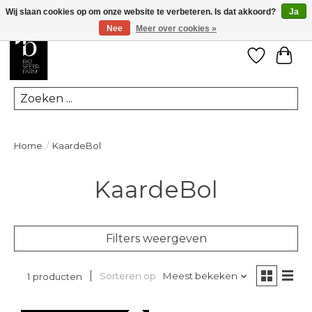
Wij slaan cookies op om onze website te verbeteren. Is dat akkoord?
Ja
Nee
Meer over cookies »
Verlanglij
Win
Zoeken
Home
/
KaardeBol
KaardeBol
Filters weergeven
Sorteren op
Meest bekeken
1 producten