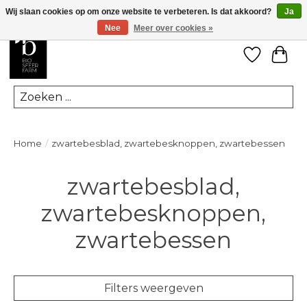
Wij slaan cookies op om onze website te verbeteren. Is dat akkoord?
Ja
Nee
Meer over cookies »
Verlanglij
Win
Zoeken
Home
/
zwartebesblad, zwartebesknoppen, zwartebessen
zwartebesblad,
zwartebesknoppen,
zwartebessen
Filters weergeven