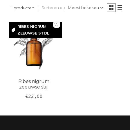
Sorteren op
Meest bekeken
1 producten
RIBES
RIBES NIGRUM
ZEEUWSE STIJL
NIGRUM
ZEEUWSE
STIJL
Ribes nigrum
zeeuwse stijl
€22,00