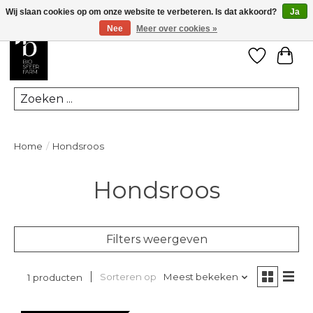
Wij slaan cookies op om onze website te verbeteren. Is dat akkoord?
Ja
Nee
Meer over cookies »
Verlanglij
Win
Zoeken
Home
/
Hondsroos
Hondsroos
Filters weergeven
Sorteren op
Meest bekeken
1 producten