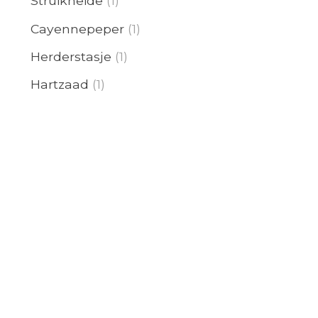
Struikheide
(1)
Cayennepeper
(1)
Herderstasje
(1)
Hartzaad
(1)
Papaya(mel
(1)
Karwij
(1)
Cascara
(1)
Senna
(1)
Tamme kastanje
(1)
Blue Cohosh
(1)
Am,Ceanoth
(1)
Libanon ceder
(1)