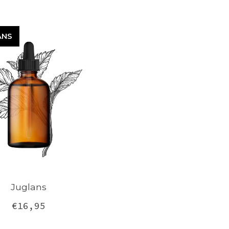
ANS
UGLANS
Juglans
€16,95