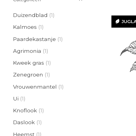
Duizendblad
(1)
JUGL
Kalmoes
(1)
Paardekastanje
(1)
Agrimonia
(1)
J
Kweek gras
(1)
Zenegroen
(1)
Vrouwenmantel
(1)
Ui
(1)
Knoflook
(1)
Daslook
(1)
Heemst
(1)