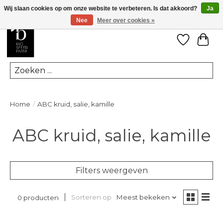
Wij slaan cookies op om onze website te verbeteren. Is dat akkoord?
Ja
Nee
Meer over cookies »
Verlanglij
Win
Zoeken
Home
/
ABC kruid, salie, kamille
ABC kruid, salie, kamille
Filters weergeven
Sorteren op
Meest bekeken
0 producten