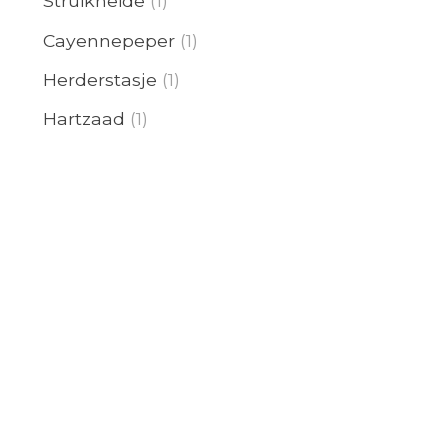
Struikheide
(1)
Cayennepeper
(1)
Herderstasje
(1)
Hartzaad
(1)
Papaya(mel
(1)
Karwij
(1)
Cascara
(1)
Senna
(1)
Tamme kastanje
(1)
Blue Cohosh
(1)
Am,Ceanoth
(1)
Libanon ceder
(1)