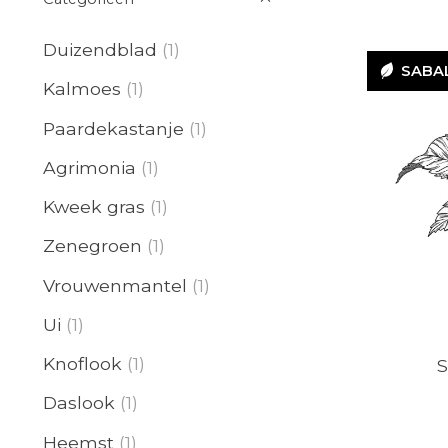
Duizendblad
(1)
SABA
Kalmoes
(1)
Paardekastanje
(1)
Agrimonia
(1)
Kweek gras
(1)
SE
Zenegroen
(1)
Vrouwenmantel
(1)
Ui
(1)
Knoflook
(1)
S
Daslook
(1)
Heemst
(1)