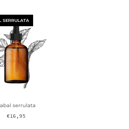
L SERRULATA
SABAL
RRULATA
abal serrulata
€16,95