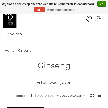
Wij slaan cookies op om onze website te verbeteren. Is dat akkoord?
Ja
Nee
Meer over cookies »
Verlanglij
Win
Zoeken
Home
/
Ginseng
Ginseng
Filters weergeven
Sorteren op
Meest bekeken
1 producten