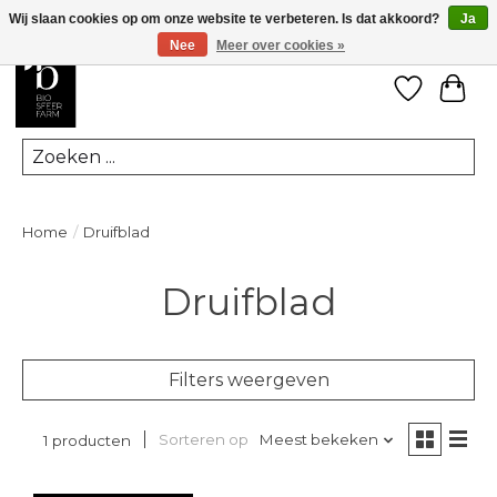
Wij slaan cookies op om onze website te verbeteren. Is dat akkoord?
Ja
Nee
Meer over cookies »
Verlanglij
Win
Zoeken
Home
/
Druifblad
Druifblad
Filters weergeven
Sorteren op
Meest bekeken
1 producten