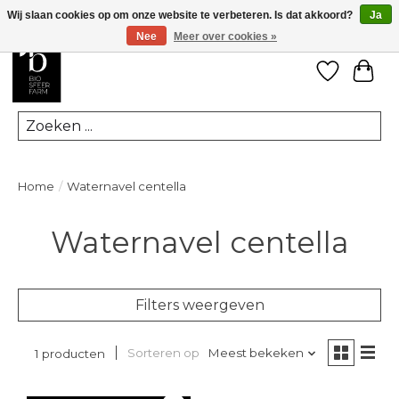
Wij slaan cookies op om onze website te verbeteren. Is dat akkoord?
Ja
Nee
Meer over cookies »
Verlanglij
Win
Zoeken
Home
/
Waternavel centella
Waternavel centella
Filters weergeven
Sorteren op
Meest bekeken
1 producten