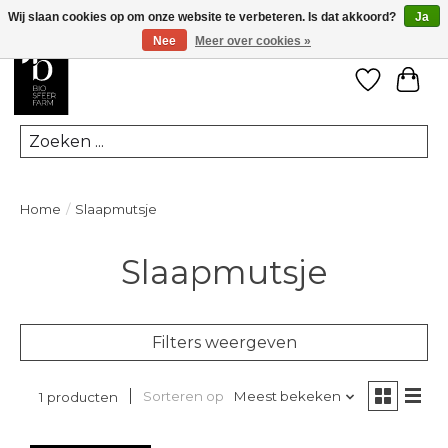
Wij slaan cookies op om onze website te verbeteren. Is dat akkoord?
Ja
Nee
Meer over cookies »
Verlanglij
Win
Zoeken
Home
/
Slaapmutsje
Slaapmutsje
Filters weergeven
Sorteren op
Meest bekeken
1 producten