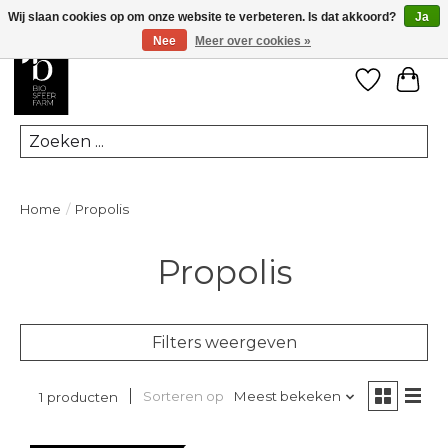
Wij slaan cookies op om onze website te verbeteren. Is dat akkoord?
Ja
Nee
Meer over cookies »
Verlanglij
Win
Zoeken
Home
/
Propolis
Propolis
Filters weergeven
Sorteren op
Meest bekeken
1 producten