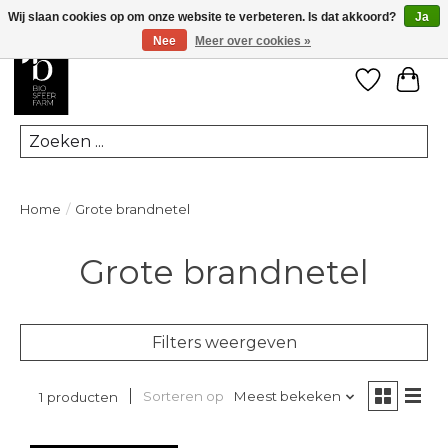
Wij slaan cookies op om onze website te verbeteren. Is dat akkoord?
Ja
Nee
Meer over cookies »
Verlanglij
Win
Zoeken
Home
/
Grote brandnetel
Grote brandnetel
Filters weergeven
Sorteren op
Meest bekeken
1 producten