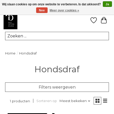
Wij slaan cookies op om onze website te verbeteren. Is dat akkoord?
Ja
Nee
Meer over cookies »
Verlanglij
Win
Zoeken
Home
/
Hondsdraf
Hondsdraf
Filters weergeven
Sorteren op
Meest bekeken
1 producten