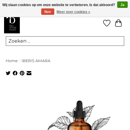
Wij slaan cookies op om onze website te verbeteren. Is dat akkoord?
Ja
Nee
Meer over cookies »
Verlanglij
Win
Zoeken
Home
/
IBERIS AMARA
Product image slideshow Items